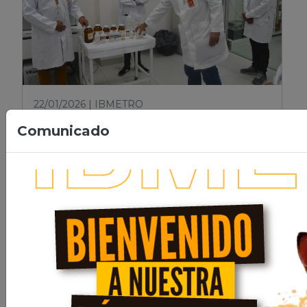
22/01/2026 | IBMETRO
Comunicado
Santiago Terceros Pavisich
supervisa los laboratorios de
IBMETRO para fortalecer la
calidad y la protección al
consumidor
Leer nota