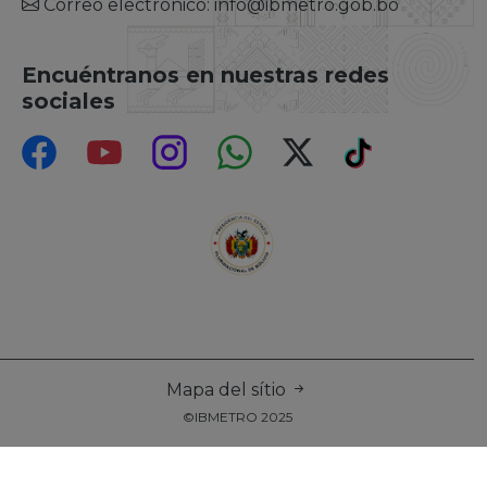
Correo electrónico: info@ibmetro.gob.bo
Encuéntranos en nuestras redes
sociales
Mapa del sítio
©IBMETRO 2025