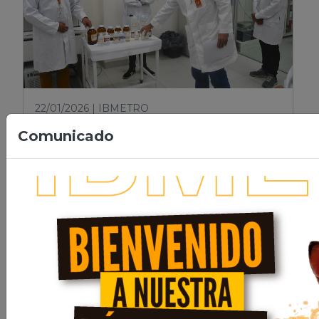
22/01/2026 | IBMETRO
Comunicado
Santiago Terceros Pavisich
supervisa los laboratorios de
IBMETRO para fortalecer la
calidad y la protección al
consumidor
Leer nota