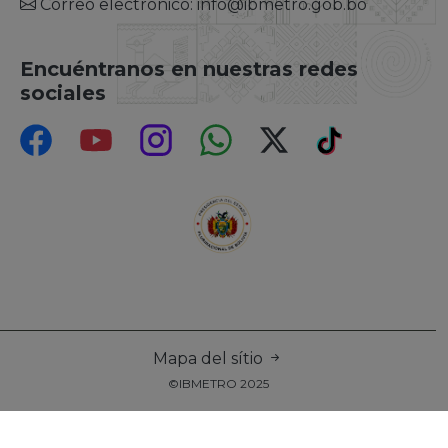
Correo electrónico: info@ibmetro.gob.bo
Encuéntranos en nuestras redes
sociales
Mapa del sítio
©IBMETRO 2025