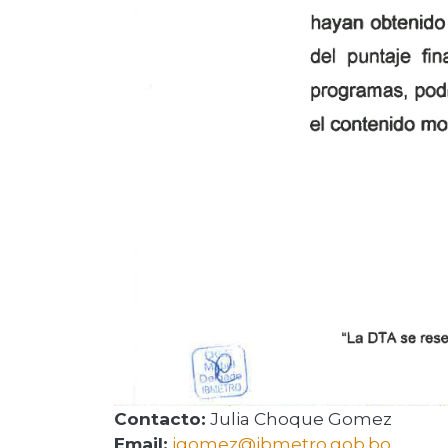
Contacto:
Julia Choque Gomez
Email:
jgomez@ibmetro.gob.bo