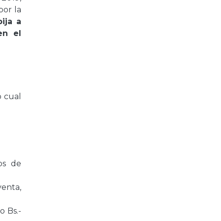
por la
ija a
en el
o cual
os de
enta,
o Bs.-