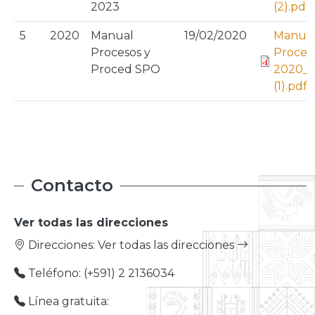
2023
(2).pdf
5
2020
Manual
19/02/2020
Manual
Procesos y
Proced
Proced SPO
2020_1
(1).pdf
Contacto
Ver todas las direcciones
Direcciones:
Ver todas las direcciones
Teléfono: (+591) 2 2136034
Línea gratuita: