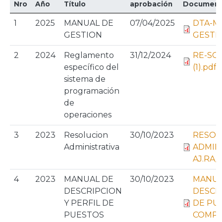
Nro
Año
Título
aprobación
Documen
1
2025
MANUAL DE
07/04/2025
DTA-M
GESTION
GESTIO
2
2024
Reglamento
31/12/2024
RE-SO
específico del
(1).pdf
sistema de
programación
de
operaciones
3
2023
Resolucion
30/10/2023
RESOL
Administrativa
ADMIN
AJ.RA_
4
2023
MANUAL DE
30/10/2023
MANUA
DESCRIPCION
DESCRI
Y PERFIL DE
DE PU
PUESTOS
COMPL