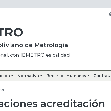
TRO
oliviano de Metrología
onal, con IBMETRO es calidad
ación
Normativa
Recursos Humanos
Contrat
ión
aciones acreditación